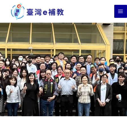
跳
至
主
要
內
容