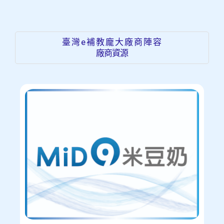
臺灣e補教龐大廠商陣容
廠商資源